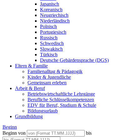
Japanisch
Koreanisch
Neugriechisch
Niederländisch
Polnisch
Portugiesisch
Russisch
Schwedisch
Slowakisch
Türkisch
Deutsche Gebärdensprache (DGS)
Eltern & Familie
Familienalltag & Pädagogik
Kinder & Jugendliche
Gemeinsam erleben
Arbeit & Beruf
Betriebswirtschaftliche Lehrgänge
Berufliche Schlüsselkompetenzen
EDV für Beruf, Studium & Schule
Bildungsurlaub
Grundbildung
Beginn
Beginn von
bis