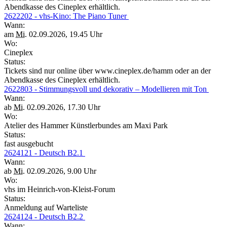
Abendkasse des Cineplex erhältlich.
2622202 - vhs-Kino: The Piano Tuner
Wann:
am
Mi.
02.09.2026, 19.45 Uhr
Wo:
Cineplex
Status:
Tickets sind nur online über www.cineplex.de/hamm oder an der
Abendkasse des Cineplex erhältlich.
2622803 - Stimmungsvoll und dekorativ – Modellieren mit Ton
Wann:
ab
Mi.
02.09.2026, 17.30 Uhr
Wo:
Atelier des Hammer Künstlerbundes am Maxi Park
Status:
fast ausgebucht
2624121 - Deutsch B2.1
Wann:
ab
Mi.
02.09.2026, 9.00 Uhr
Wo:
vhs im Heinrich-von-Kleist-Forum
Status:
Anmeldung auf Warteliste
2624124 - Deutsch B2.2
Wann: