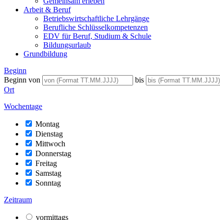
Gemeinsam erleben
Arbeit & Beruf
Betriebswirtschaftliche Lehrgänge
Berufliche Schlüsselkompetenzen
EDV für Beruf, Studium & Schule
Bildungsurlaub
Grundbildung
Beginn
Beginn von
bis
Ort
Wochentage
Montag
Dienstag
Mittwoch
Donnerstag
Freitag
Samstag
Sonntag
Zeitraum
vormittags