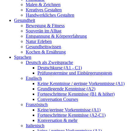
Malen & Zeichnen
Kreatives Gestalten
Handwerkliches Gestalten
Gesundheit
Bewegung & Fitness
Souverän im Alltag
Entspannung & Körpererfahrung
Natur Erleben
Gesundheitswissen
Kochen & Ernährung
Sprachen
Deutsch als Zweitsprache
Deutschkurse (A1 - C1)
Prüfungstermine und Einbürgerungstests
Englisch
Keine Kenntnisse / geringe Vorkenntnisse (A1)
Grundlegende Kenntnisse (A2)
Fortgeschrittene Kenntnisse (B1 & höher)
Conversation Courses
Französisch
Keine/geringe Vorkenntnisse (A1)
Fortgeschrittene Kenntnisse (A2-C1)
Konversation & mehr
Italienisch
keine / geringe Vorkenntnisse (A1)