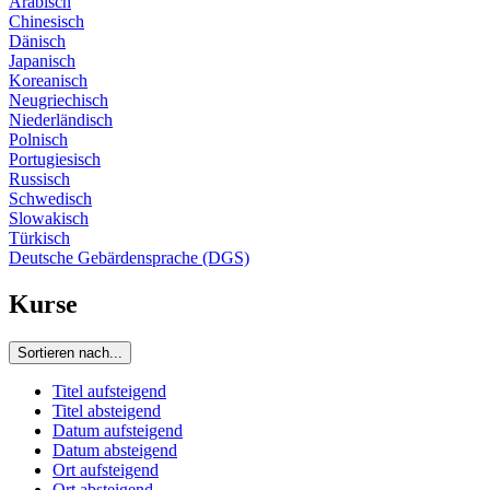
Arabisch
Chinesisch
Dänisch
Japanisch
Koreanisch
Neugriechisch
Niederländisch
Polnisch
Portugiesisch
Russisch
Schwedisch
Slowakisch
Türkisch
Deutsche Gebärdensprache (DGS)
Kurse
Sortieren nach...
Titel aufsteigend
Titel absteigend
Datum aufsteigend
Datum absteigend
Ort aufsteigend
Ort absteigend