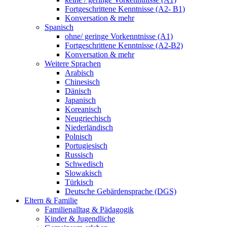
Fortgeschrittene Kenntnisse (A2- B1)
Konversation & mehr
Spanisch
ohne/ geringe Vorkenntnisse (A1)
Fortgeschrittene Kenntnisse (A2-B2)
Konversation & mehr
Weitere Sprachen
Arabisch
Chinesisch
Dänisch
Japanisch
Koreanisch
Neugriechisch
Niederländisch
Polnisch
Portugiesisch
Russisch
Schwedisch
Slowakisch
Türkisch
Deutsche Gebärdensprache (DGS)
Eltern & Familie
Familienalltag & Pädagogik
Kinder & Jugendliche