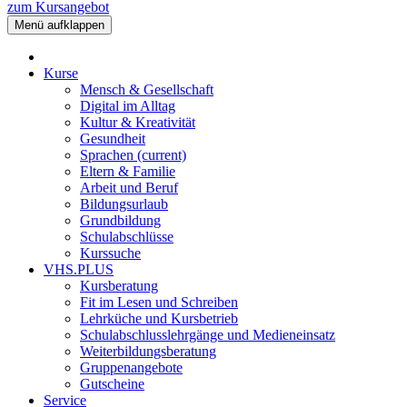
zum Kursangebot
Menü aufklappen
Kurse
Mensch & Gesellschaft
Digital im Alltag
Kultur & Kreativität
Gesundheit
Sprachen
(current)
Eltern & Familie
Arbeit und Beruf
Bildungsurlaub
Grundbildung
Schulabschlüsse
Kurssuche
VHS.PLUS
Kursberatung
Fit im Lesen und Schreiben
Lehrküche und Kursbetrieb
Schulabschlusslehrgänge und Medieneinsatz
Weiterbildungsberatung
Gruppenangebote
Gutscheine
Service