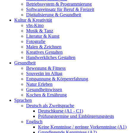
Betriebssystem & Programmierung
Softwareeinsatz für Beruf & Freizeit
Digitalisierung & Gesundheit
Kultur & Kreativität
vhs-Kino
Musik & Tanz
Literatur & Kunst
Fotografie
Malen & Zeichnen
Kreatives Gestalten
Handwerkliches Gestalten
Gesundheit
Bewegung & Fitness
Souverän im Alltag
Entspannung & Körpererfahrung
Natur Erleben
Gesundheitswissen
Kochen & Ernährung
Sprachen
Deutsch als Zweitsprache
Deutschkurse (A1 - C1)
Prüfungstermine und Einbürgerungstests
Englisch
Keine Kenntnisse / geringe Vorkenntnisse (A1)
Grundlegende Kenntnisse (A2)