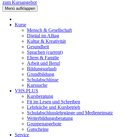
zum Kursangebot
Menü aufklappen
Kurse
Mensch & Gesellschaft
Digital im Alltag
Kultur & Kreativität
Gesundheit
Sprachen
(current)
Eltern & Familie
Arbeit und Beruf
Bildungsurlaub
Grundbildung
Schulabschlüsse
Kurssuche
VHS.PLUS
Kursberatung
Fit im Lesen und Schreiben
Lehrküche und Kursbetrieb
Schulabschlusslehrgänge und Medieneinsatz
Weiterbildungsberatung
Gruppenangebote
Gutscheine
Service