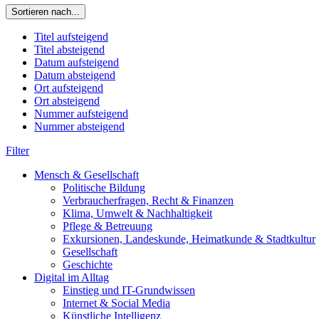
Sortieren nach...
Titel aufsteigend
Titel absteigend
Datum aufsteigend
Datum absteigend
Ort aufsteigend
Ort absteigend
Nummer aufsteigend
Nummer absteigend
Filter
Mensch & Gesellschaft
Politische Bildung
Verbraucherfragen, Recht & Finanzen
Klima, Umwelt & Nachhaltigkeit
Pflege & Betreuung
Exkursionen, Landeskunde, Heimatkunde & Stadtkultur
Gesellschaft
Geschichte
Digital im Alltag
Einstieg und IT-Grundwissen
Internet & Social Media
Künstliche Intelligenz