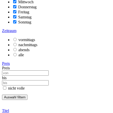
Mittwoch
Donnerstag
Freitag
Samstag
Sonntag
Zeitraum
vormittags
nachmittags
abends
alle
Preis
Preis
bis
nicht volle
Titel