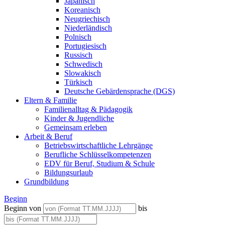
Japanisch
Koreanisch
Neugriechisch
Niederländisch
Polnisch
Portugiesisch
Russisch
Schwedisch
Slowakisch
Türkisch
Deutsche Gebärdensprache (DGS)
Eltern & Familie
Familienalltag & Pädagogik
Kinder & Jugendliche
Gemeinsam erleben
Arbeit & Beruf
Betriebswirtschaftliche Lehrgänge
Berufliche Schlüsselkompetenzen
EDV für Beruf, Studium & Schule
Bildungsurlaub
Grundbildung
Beginn
Beginn von
bis