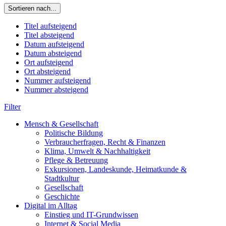
Sortieren nach...
Titel aufsteigend
Titel absteigend
Datum aufsteigend
Datum absteigend
Ort aufsteigend
Ort absteigend
Nummer aufsteigend
Nummer absteigend
Filter
Mensch & Gesellschaft
Politische Bildung
Verbraucherfragen, Recht & Finanzen
Klima, Umwelt & Nachhaltigkeit
Pflege & Betreuung
Exkursionen, Landeskunde, Heimatkunde &
Stadtkultur
Gesellschaft
Geschichte
Digital im Alltag
Einstieg und IT-Grundwissen
Internet & Social Media