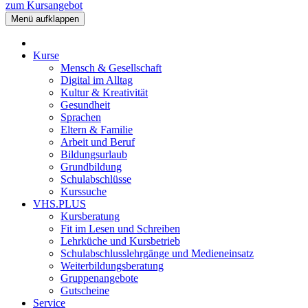
zum Kursangebot
Menü aufklappen
Kurse
Mensch & Gesellschaft
Digital im Alltag
Kultur & Kreativität
Gesundheit
Sprachen
Eltern & Familie
Arbeit und Beruf
Bildungsurlaub
Grundbildung
Schulabschlüsse
Kurssuche
VHS.PLUS
Kursberatung
Fit im Lesen und Schreiben
Lehrküche und Kursbetrieb
Schulabschlusslehrgänge und Medieneinsatz
Weiterbildungsberatung
Gruppenangebote
Gutscheine
Service