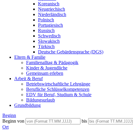
Koreanisch
Neugriechisch
Niederländisch
Polnisch
Portugiesisch
Russisch
Schwedisch
Slowakisch
Türkisch
Deutsche Gebärdensprache (DGS)
Eltern & Familie
Familienalltag & Pädagogik
Kinder & Jugendliche
Gemeinsam erleben
Arbeit & Beruf
Betriebswirtschaftliche Lehrgänge
Berufliche Schlüsselkompetenzen
EDV für Beruf, Studium & Schule
Bildungsurlaub
Grundbildung
Beginn
Beginn von
bis
Ort