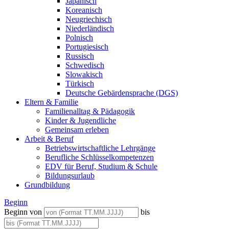
Japanisch
Koreanisch
Neugriechisch
Niederländisch
Polnisch
Portugiesisch
Russisch
Schwedisch
Slowakisch
Türkisch
Deutsche Gebärdensprache (DGS)
Eltern & Familie
Familienalltag & Pädagogik
Kinder & Jugendliche
Gemeinsam erleben
Arbeit & Beruf
Betriebswirtschaftliche Lehrgänge
Berufliche Schlüsselkompetenzen
EDV für Beruf, Studium & Schule
Bildungsurlaub
Grundbildung
Beginn
Beginn von
bis