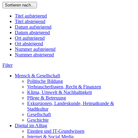
Sortieren nach...
Titel aufsteigend
Titel absteigend
Datum aufsteigend
Datum absteigend
Ort aufsteigend
Ort absteigend
Nummer aufsteigend
Nummer absteigend
Filter
Mensch & Gesellschaft
Politische Bildung
Verbraucherfragen, Recht & Finanzen
Klima, Umwelt & Nachhaltigkeit
Pflege & Betreuung
Exkursionen, Landeskunde, Heimatkunde &
Stadtkultur
Gesellschaft
Geschichte
Digital im Alltag
Einstieg und IT-Grundwissen
Internet & Social Media