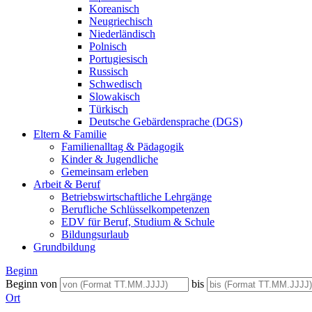
Koreanisch
Neugriechisch
Niederländisch
Polnisch
Portugiesisch
Russisch
Schwedisch
Slowakisch
Türkisch
Deutsche Gebärdensprache (DGS)
Eltern & Familie
Familienalltag & Pädagogik
Kinder & Jugendliche
Gemeinsam erleben
Arbeit & Beruf
Betriebswirtschaftliche Lehrgänge
Berufliche Schlüsselkompetenzen
EDV für Beruf, Studium & Schule
Bildungsurlaub
Grundbildung
Beginn
Beginn von
bis
Ort