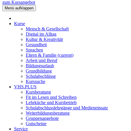
zum Kursangebot
Menü aufklappen
Kurse
Mensch & Gesellschaft
Digital im Alltag
Kultur & Kreativität
Gesundheit
Sprachen
Eltern & Familie
(current)
Arbeit und Beruf
Bildungsurlaub
Grundbildung
Schulabschlüsse
Kurssuche
VHS.PLUS
Kursberatung
Fit im Lesen und Schreiben
Lehrküche und Kursbetrieb
Schulabschlusslehrgänge und Medieneinsatz
Weiterbildungsberatung
Gruppenangebote
Gutscheine
Service