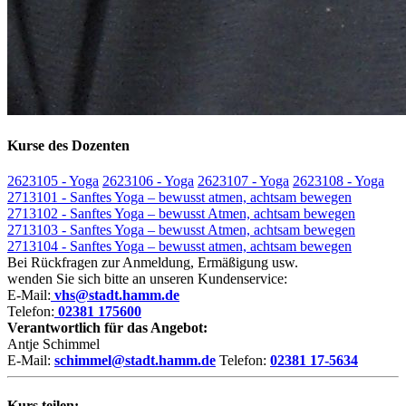
Kurse des Dozenten
2623105 - Yoga
2623106 - Yoga
2623107 - Yoga
2623108 - Yoga
2713101 - Sanftes Yoga – bewusst atmen, achtsam bewegen
2713102 - Sanftes Yoga – bewusst Atmen, achtsam bewegen
2713103 - Sanftes Yoga – bewusst Atmen, achtsam bewegen
2713104 - Sanftes Yoga – bewusst atmen, achtsam bewegen
Bei Rückfragen zur Anmeldung, Ermäßigung usw.
wenden Sie sich bitte an unseren Kundenservice:
E-Mail:
vhs@stadt.hamm.de
Telefon:
02381 175600
Verantwortlich für das Angebot:
Antje Schimmel
E-Mail:
schimmel@stadt.hamm.de
Telefon:
02381 17-5634
Kurs teilen: