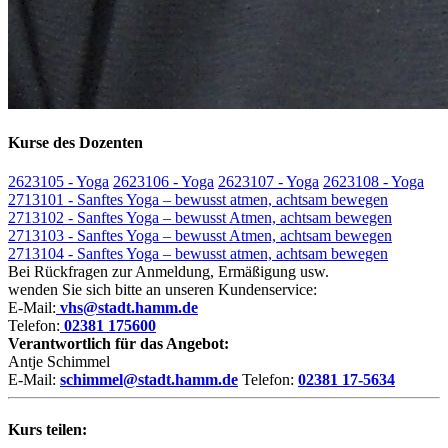
Kurse des Dozenten
2623105 - Yoga
2623106 - Yoga
2623107 - Yoga
2623108 - Yoga
2713101 - Sanftes Yoga – bewusst atmen, achtsam bewegen
2713102 - Sanftes Yoga – bewusst Atmen, achtsam bewegen
2713103 - Sanftes Yoga – bewusst Atmen, achtsam bewegen
2713104 - Sanftes Yoga – bewusst atmen, achtsam bewegen
Bei Rückfragen zur Anmeldung, Ermäßigung usw.
wenden Sie sich bitte an unseren Kundenservice:
E-Mail:
vhs@stadt.hamm.de
Telefon:
02381 175600
Verantwortlich für das Angebot:
Antje Schimmel
E-Mail:
schimmel@stadt.hamm.de
Telefon:
02381 17-5634
Kurs teilen: