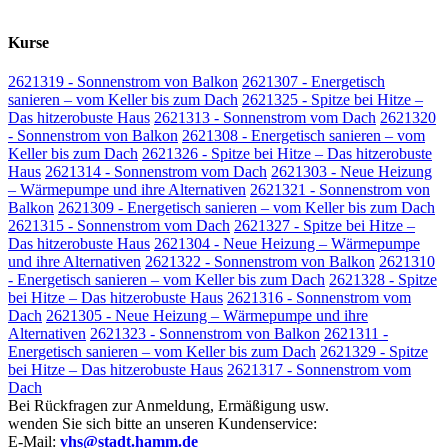
Kurse
2621319 - Sonnenstrom von Balkon
2621307 - Energetisch
sanieren – vom Keller bis zum Dach
2621325 - Spitze bei Hitze –
Das hitzerobuste Haus
2621313 - Sonnenstrom vom Dach
2621320
- Sonnenstrom von Balkon
2621308 - Energetisch sanieren – vom
Keller bis zum Dach
2621326 - Spitze bei Hitze – Das hitzerobuste
Haus
2621314 - Sonnenstrom vom Dach
2621303 - Neue Heizung
– Wärmepumpe und ihre Alternativen
2621321 - Sonnenstrom von
Balkon
2621309 - Energetisch sanieren – vom Keller bis zum Dach
2621315 - Sonnenstrom vom Dach
2621327 - Spitze bei Hitze –
Das hitzerobuste Haus
2621304 - Neue Heizung – Wärmepumpe
und ihre Alternativen
2621322 - Sonnenstrom von Balkon
2621310
- Energetisch sanieren – vom Keller bis zum Dach
2621328 - Spitze
bei Hitze – Das hitzerobuste Haus
2621316 - Sonnenstrom vom
Dach
2621305 - Neue Heizung – Wärmepumpe und ihre
Alternativen
2621323 - Sonnenstrom von Balkon
2621311 -
Energetisch sanieren – vom Keller bis zum Dach
2621329 - Spitze
bei Hitze – Das hitzerobuste Haus
2621317 - Sonnenstrom vom
Dach
Bei Rückfragen zur Anmeldung, Ermäßigung usw.
wenden Sie sich bitte an unseren Kundenservice:
E-Mail:
vhs@stadt.hamm.de