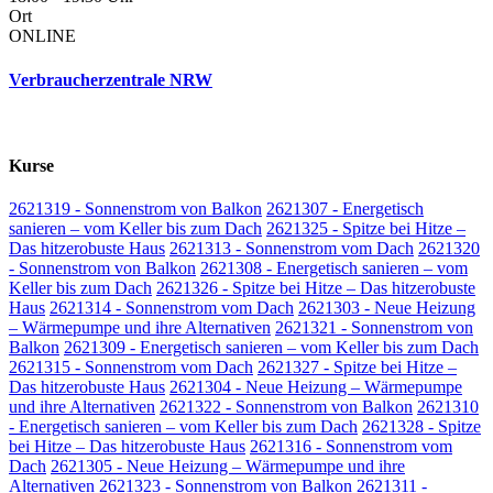
Ort
ONLINE
Verbraucherzentrale NRW
Kurse
2621319 - Sonnenstrom von Balkon
2621307 - Energetisch
sanieren – vom Keller bis zum Dach
2621325 - Spitze bei Hitze –
Das hitzerobuste Haus
2621313 - Sonnenstrom vom Dach
2621320
- Sonnenstrom von Balkon
2621308 - Energetisch sanieren – vom
Keller bis zum Dach
2621326 - Spitze bei Hitze – Das hitzerobuste
Haus
2621314 - Sonnenstrom vom Dach
2621303 - Neue Heizung
– Wärmepumpe und ihre Alternativen
2621321 - Sonnenstrom von
Balkon
2621309 - Energetisch sanieren – vom Keller bis zum Dach
2621315 - Sonnenstrom vom Dach
2621327 - Spitze bei Hitze –
Das hitzerobuste Haus
2621304 - Neue Heizung – Wärmepumpe
und ihre Alternativen
2621322 - Sonnenstrom von Balkon
2621310
- Energetisch sanieren – vom Keller bis zum Dach
2621328 - Spitze
bei Hitze – Das hitzerobuste Haus
2621316 - Sonnenstrom vom
Dach
2621305 - Neue Heizung – Wärmepumpe und ihre
Alternativen
2621323 - Sonnenstrom von Balkon
2621311 -