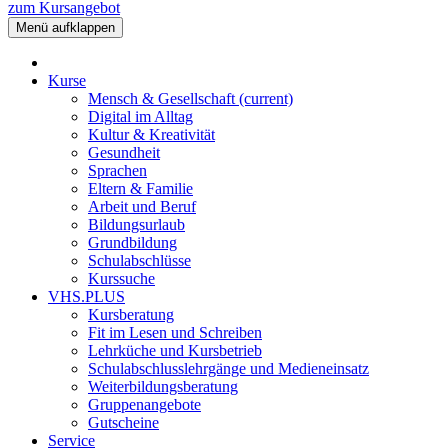
zum Kursangebot
Menü aufklappen
Kurse
Mensch & Gesellschaft
(current)
Digital im Alltag
Kultur & Kreativität
Gesundheit
Sprachen
Eltern & Familie
Arbeit und Beruf
Bildungsurlaub
Grundbildung
Schulabschlüsse
Kurssuche
VHS.PLUS
Kursberatung
Fit im Lesen und Schreiben
Lehrküche und Kursbetrieb
Schulabschlusslehrgänge und Medieneinsatz
Weiterbildungsberatung
Gruppenangebote
Gutscheine
Service