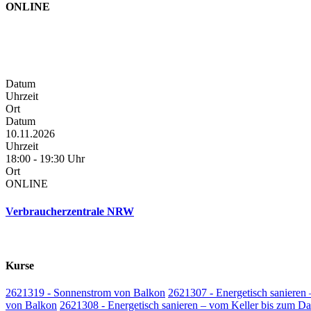
ONLINE
Datum
Uhrzeit
Ort
Datum
10.11.2026
Uhrzeit
18:00 - 19:30 Uhr
Ort
ONLINE
Verbraucherzentrale NRW
Kurse
2621319 - Sonnenstrom von Balkon
2621307 - Energetisch sanieren
von Balkon
2621308 - Energetisch sanieren – vom Keller bis zum D