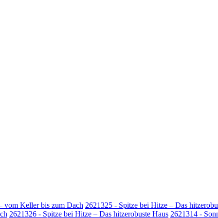
 – vom Keller bis zum Dach
2621325 - Spitze bei Hitze – Das hitzerob
ach
2621326 - Spitze bei Hitze – Das hitzerobuste Haus
2621314 - Son