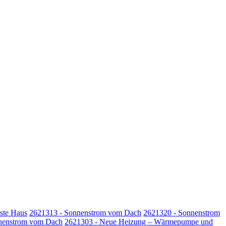
uste Haus
2621313 - Sonnenstrom vom Dach
2621320 - Sonnenstrom
nenstrom vom Dach
2621303 - Neue Heizung – Wärmepumpe und