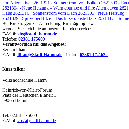
ihre Alternativen
2621321 - Sonnenstrom von Balkon
2621309 - Ener
2621304 - Neue Heizung – Wärmepumpe und ihre Alternativen
2621
Haus
2621316 - Sonnenstrom vom Dach
2621305 - Neue Heizung – 
2621329 - Spitze bei Hitze – Das hitzerobuste Haus
2621317 - Sonn
Bei Rückfragen zur Anmeldung, Ermäßigung usw.
wenden Sie sich bitte an unseren Kundenservice:
E-Mail:
vhs@stadt.hamm.de
Telefon:
02381 175600
Verantwortlich für das Angebot:
Serkan Ilhan
E-Mail:
Ilhan@Stadt.Hamm.de
Telefon:
02381 17-5632
Kurs teilen:
Volkshochschule Hamm
Heinrich-von-Kleist-Forum
Platz der Deutschen Einheit 1
59065 Hamm
Tel: 02381 175600
E-Mail:
vhs(at)stadt.hamm.de