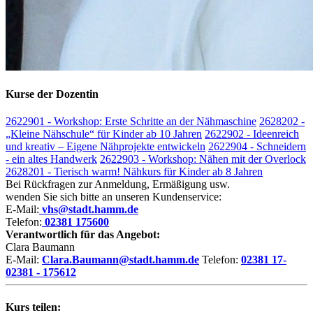
Kurse der Dozentin
2622901 - Workshop: Erste Schritte an der Nähmaschine
2628202 -
„Kleine Nähschule“ für Kinder ab 10 Jahren
2622902 - Ideenreich
und kreativ – Eigene Nähprojekte entwickeln
2622904 - Schneidern
- ein altes Handwerk
2622903 - Workshop: Nähen mit der Overlock
2628201 - Tierisch warm! Nähkurs für Kinder ab 8 Jahren
Bei Rückfragen zur Anmeldung, Ermäßigung usw.
wenden Sie sich bitte an unseren Kundenservice:
E-Mail:
vhs@stadt.hamm.de
Telefon:
02381 175600
Verantwortlich für das Angebot:
Clara Baumann
E-Mail:
Clara.Baumann@stadt.hamm.de
Telefon:
02381 17-
02381 - 175612
Kurs teilen: