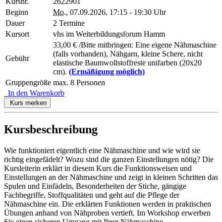
Kursnr.
2622901
Beginn
Mo.
, 07.09.2026, 17:15 - 19:30 Uhr
Dauer
2 Termine
Kursort
vhs im Weiterbildungsforum Hamm
33,00 € /Bitte mitbringen: Eine eigene Nähmaschine
(falls vorhanden), Nähgarn, kleine Schere, nicht
Gebühr
elastische Baumwollstoffreste unifarben (20x20
cm).
(Ermäßigung möglich)
Gruppengröße
max. 8 Personen
In den Warenkorb
Kurs merken
Kursbeschreibung
Wie funktioniert eigentlich eine Nähmaschine und wie wird sie
richtig eingefädelt? Wozu sind die ganzen Einstellungen nötig? Die
Kursleiterin erklärt in diesem Kurs die Funktionsweisen und
Einstellungen an der Nähmaschine und zeigt in kleinen Schritten das
Spulen und Einfädeln, Besonderheiten der Stiche, gängige
Fachbegriffe, Stoffqualitäten und geht auf die Pflege der
Nähmaschine ein. Die erklärten Funktionen werden in praktischen
Übungen anhand von Nähproben vertieft. Im Workshop erwerben
Sie einen sicheren Umgang mit Ihrer Nähmaschine.