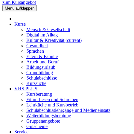
zum Kursangebot
Menü aufklappen
Kurse
Mensch & Gesellschaft
Digital im Alltag
Kultur & Kreativität
(current)
Gesundheit
Sprachen
Eltern & Familie
Arbeit und Beruf
Bildungsurlaub
Grundbildung
Schulabschlüsse
Kurssuche
VHS.PLUS
Kursberatung
Fit im Lesen und Schreiben
Lehrküche und Kursbetrieb
Schulabschlusslehrgänge und Medieneinsatz
Weiterbildungsberatung
Gruppenangebote
Gutscheine
Service