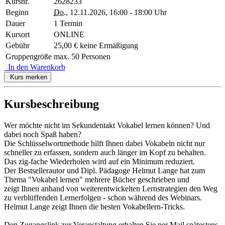
Kursnr.
2628233
Beginn
Do.
, 12.11.2026, 16:00 - 18:00 Uhr
Dauer
1 Termin
Kursort
ONLINE
Gebühr
25,00 € keine Ermäßigung
Gruppengröße
max. 50 Personen
In den Warenkorb
Kurs merken
Kursbeschreibung
Wer möchte nicht im Sekundentakt Vokabel lernen können? Und
dabei noch Spaß haben?
Die Schlüsselwortmethode hilft Ihnen dabei Vokabeln nicht nur
schneller zu erfassen, sondern auch länger im Kopf zu behalten.
Das zig-fache Wiederholen wird auf ein Minimum reduziert.
Der Bestsellerautor und Dipl. Pädagoge Helmut Lange hat zum
Thema "Vokabel lernen" mehrere Bücher geschrieben und
zeigt Ihnen anhand von weiterentwickelten Lernstrategien den Weg
zu verblüffenden Lernerfolgen - schon während des Webinars.
Helmut Lange zeigt Ihnen die besten Vokabellern-Tricks.
Den Zugangslink zur Veranstaltung erhalten Sie per Mail spätestens