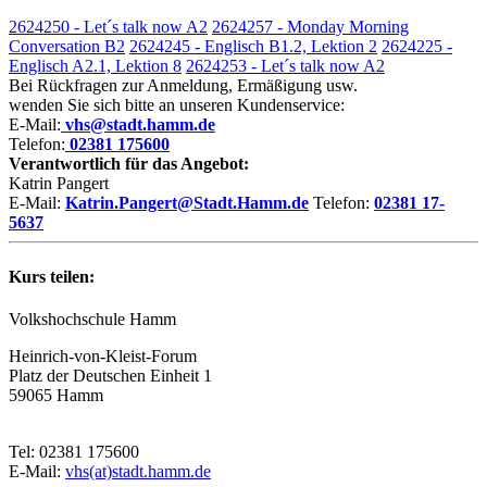
2624250 - Let´s talk now A2
2624257 - Monday Morning
Conversation B2
2624245 - Englisch B1.2, Lektion 2
2624225 -
Englisch A2.1, Lektion 8
2624253 - Let´s talk now A2
Bei Rückfragen zur Anmeldung, Ermäßigung usw.
wenden Sie sich bitte an unseren Kundenservice:
E-Mail:
vhs@stadt.hamm.de
Telefon:
02381 175600
Verantwortlich für das Angebot:
Katrin Pangert
E-Mail:
Katrin.Pangert@Stadt.Hamm.de
Telefon:
02381 17-
5637
Kurs teilen:
Volkshochschule Hamm
Heinrich-von-Kleist-Forum
Platz der Deutschen Einheit 1
59065 Hamm
Tel: 02381 175600
E-Mail:
vhs(at)stadt.hamm.de