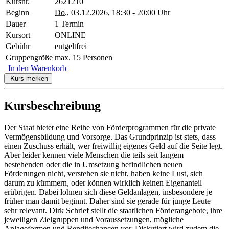
Kursnr.
2621210
Beginn
Do.
, 03.12.2026, 18:30 - 20:00 Uhr
Dauer
1 Termin
Kursort
ONLINE
Gebühr
entgeltfrei
Gruppengröße
max. 15 Personen
In den Warenkorb
Kurs merken
Kursbeschreibung
Der Staat bietet eine Reihe von Förderprogrammen für die private
Vermögensbildung und Vorsorge. Das Grundprinzip ist stets, dass
einen Zuschuss erhält, wer freiwillig eigenes Geld auf die Seite legt.
Aber leider kennen viele Menschen die teils seit langem
bestehenden oder die in Umsetzung befindlichen neuen
Förderungen nicht, verstehen sie nicht, haben keine Lust, sich
darum zu kümmern, oder können wirklich keinen Eigenanteil
erübrigen. Dabei lohnen sich diese Geldanlagen, insbesondere je
früher man damit beginnt. Daher sind sie gerade für junge Leute
sehr relevant. Dirk Schrief stellt die staatlichen Förderangebote, ihre
jeweiligen Zielgruppen und Voraussetzungen, mögliche
Anlageformen und Renditechancen vor. Diskutiert wird zudem die