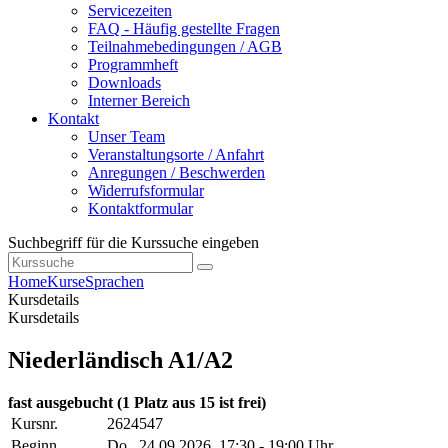
Servicezeiten
FAQ - Häufig gestellte Fragen
Teilnahmebedingungen / AGB
Programmheft
Downloads
Interner Bereich
Kontakt
Unser Team
Veranstaltungsorte / Anfahrt
Anregungen / Beschwerden
Widerrufsformular
Kontaktformular
Suchbegriff für die Kurssuche eingeben
Home
Kurse
Sprachen
Kursdetails
Kursdetails
Niederländisch A1/A2
fast ausgebucht
(1 Platz aus 15 ist frei)
Kursnr.
2624547
Beginn
Do.
, 24.09.2026, 17:30 - 19:00 Uhr