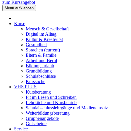
zum Kursangebot
Menü aufklappen
Kurse
Mensch & Gesellschaft
Digital im Alltag
Kultur & Kreativität
Gesundheit
Sprachen
(current)
Eltern & Familie
Arbeit und Beruf
Bildungsurlaub
Grundbildung
Schulabschlüsse
Kurssuche
VHS.PLUS
Kursberatung
Fit im Lesen und Schreiben
Lehrküche und Kursbetrieb
Schulabschlusslehrgänge und Medieneinsatz
Weiterbildungsberatung
Gruppenangebote
Gutscheine
Service