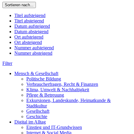
Sortieren nach...
Titel aufsteigend
Titel absteigend
Datum aufsteigend
Datum absteigend
Ort aufsteigend
Ort absteigend
Nummer aufsteigend
Nummer absteigend
Filter
Mensch & Gesellschaft
Politische Bildung
Verbraucherfragen, Recht & Finanzen
Klima, Umwelt & Nachhaltigkeit
Pflege & Betreuung
Exkursionen, Landeskunde, Heimatkunde &
Stadtkultur
Gesellschaft
Geschichte
Digital im Alltag
Einstieg und IT-Grundwissen
Internet & Social Media