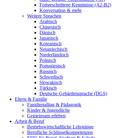
Fortgeschrittene Kenntnisse (A2-B2)
Konversation & mehr
Weitere Sprachen
Arabisch
Chinesisch
Dänisch
Japanisch
Koreanisch
Neugriechisch
Niederländisch
Polnisch
Portugiesisch
Russisch
Schwedisch
Slowakisch
Türkisch
Deutsche Gebärdensprache (DGS)
Eltern & Familie
Familienalltag & Pädagogik
Kinder & Jugendliche
Gemeinsam erleben
Arbeit & Beruf
Betriebswirtschaftliche Lehrgänge
Berufliche Schlüsselkompetenzen
EDV für Beruf, Studium & Schule