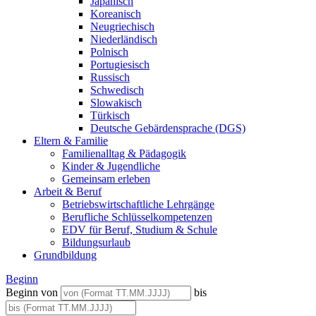
Japanisch
Koreanisch
Neugriechisch
Niederländisch
Polnisch
Portugiesisch
Russisch
Schwedisch
Slowakisch
Türkisch
Deutsche Gebärdensprache (DGS)
Eltern & Familie
Familienalltag & Pädagogik
Kinder & Jugendliche
Gemeinsam erleben
Arbeit & Beruf
Betriebswirtschaftliche Lehrgänge
Berufliche Schlüsselkompetenzen
EDV für Beruf, Studium & Schule
Bildungsurlaub
Grundbildung
Beginn
Beginn von
bis