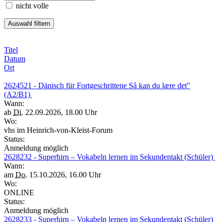
nicht volle
Titel
Datum
Ort
2624521 - Dänisch für Fortgeschrittene Så kan du lære det"
(A2/B1)
Wann:
ab
Di.
22.09.2026, 18.00 Uhr
Wo:
vhs im Heinrich-von-Kleist-Forum
Status:
Anmeldung möglich
2628232 - Superhirn – Vokabeln lernen im Sekundentakt (Schüler)
Wann:
am
Do.
15.10.2026, 16.00 Uhr
Wo:
ONLINE
Status:
Anmeldung möglich
2628233 - Superhirn – Vokabeln lernen im Sekundentakt (Schüler)