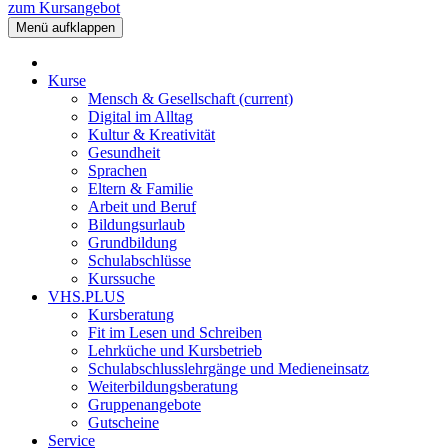
zum Kursangebot
Menü aufklappen
Kurse
Mensch & Gesellschaft
(current)
Digital im Alltag
Kultur & Kreativität
Gesundheit
Sprachen
Eltern & Familie
Arbeit und Beruf
Bildungsurlaub
Grundbildung
Schulabschlüsse
Kurssuche
VHS.PLUS
Kursberatung
Fit im Lesen und Schreiben
Lehrküche und Kursbetrieb
Schulabschlusslehrgänge und Medieneinsatz
Weiterbildungsberatung
Gruppenangebote
Gutscheine
Service