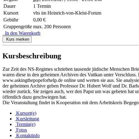
Dauer
1 Termin
Kursort
vhs im Heinrich-von-Kleist-Forum
Gebühr
0,00 €
Gruppengröße
max. 200 Personen
In den Warenkorb
Kurs merken
Kursbeschreibung
Zur Zeit des NS-Regimes schrieben tausende jüdische Menschen Brief
waren diese in den geheimen Archiven des Vatikan unter Verschluss. K
www.askingthepopeforhelp.de
online und werten sie aus. Sie analysi
der geheimen Archive geben Professor Dr. Hubert Wolf und Dr. Barba
wieder zurück. Sie zeigen auch, wer den Papst um was gebeten hat 
öffentlich dazu geschwiegen hat.
Die Veranstaltung findet in Kooperation mit dem Arbeitskreis Bege
Kursort(e)
Kursleitung
Termin(e)
Fotos
Kontaktinfo