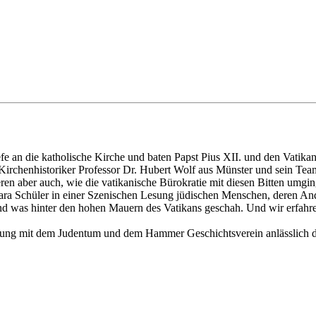
e an die katholische Kirche und baten Papst Pius XII. und den Vatika
irchenhistoriker Professor Dr. Hubert Wolf aus Münster und sein Team 
eren aber auch, wie die vatikanische Bürokratie mit diesen Bitten umgi
ra Schüler in einer Szenischen Lesung jüdischen Menschen, deren Ande
und was hinter den hohen Mauern des Vatikans geschah. Und wir erfah
gnung mit dem Judentum und dem Hammer Geschichtsverein anlässlich 