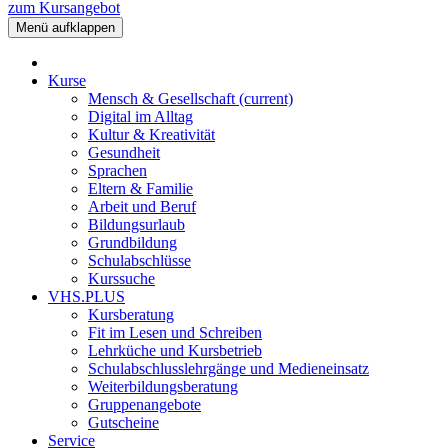
zum Kursangebot
Menü aufklappen
Kurse
Mensch & Gesellschaft
(current)
Digital im Alltag
Kultur & Kreativität
Gesundheit
Sprachen
Eltern & Familie
Arbeit und Beruf
Bildungsurlaub
Grundbildung
Schulabschlüsse
Kurssuche
VHS.PLUS
Kursberatung
Fit im Lesen und Schreiben
Lehrküche und Kursbetrieb
Schulabschlusslehrgänge und Medieneinsatz
Weiterbildungsberatung
Gruppenangebote
Gutscheine
Service