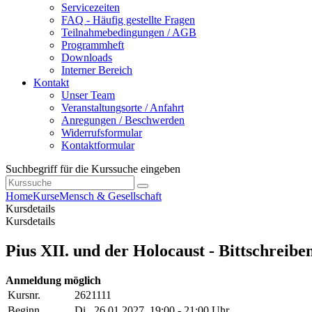
Servicezeiten
FAQ - Häufig gestellte Fragen
Teilnahmebedingungen / AGB
Programmheft
Downloads
Interner Bereich
Kontakt
Unser Team
Veranstaltungsorte / Anfahrt
Anregungen / Beschwerden
Widerrufsformular
Kontaktformular
Suchbegriff für die Kurssuche eingeben
Home
Kurse
Mensch & Gesellschaft
Kursdetails
Kursdetails
Pius XII. und der Holocaust - Bittschreibe
Anmeldung möglich
Kursnr.
2621111
Beginn
Di.
, 26.01.2027, 19:00 - 21:00 Uhr