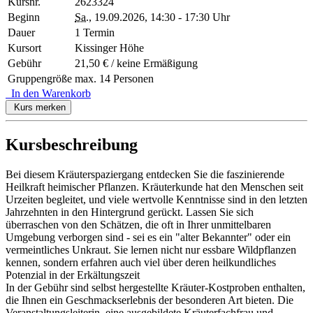
Kursnr.
2623324
Beginn
Sa.
, 19.09.2026, 14:30 - 17:30 Uhr
Dauer
1 Termin
Kursort
Kissinger Höhe
Gebühr
21,50 € / keine Ermäßigung
Gruppengröße
max. 14 Personen
In den Warenkorb
Kurs merken
Kursbeschreibung
Bei diesem Kräuterspaziergang entdecken Sie die faszinierende
Heilkraft heimischer Pflanzen. Kräuterkunde hat den Menschen seit
Urzeiten begleitet, und viele wertvolle Kenntnisse sind in den letzten
Jahrzehnten in den Hintergrund gerückt. Lassen Sie sich
überraschen von den Schätzen, die oft in Ihrer unmittelbaren
Umgebung verborgen sind - sei es ein "alter Bekannter" oder ein
vermeintliches Unkraut. Sie lernen nicht nur essbare Wildpflanzen
kennen, sondern erfahren auch viel über deren heilkundliches
Potenzial in der Erkältungszeit
In der Gebühr sind selbst hergestellte Kräuter-Kostproben enthalten,
die Ihnen ein Geschmackserlebnis der besonderen Art bieten. Die
Veranstaltungsleiterin, eine ausgebildete Kräuterfachfrau und