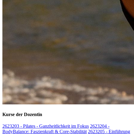
Kurse der Dozentin
2623203 - Pilates - Ganzheitlichkeit im Fokus
2623204 -
BodyBalance: Faszienkraft & Core-Stabilität
2623205 - Einführung