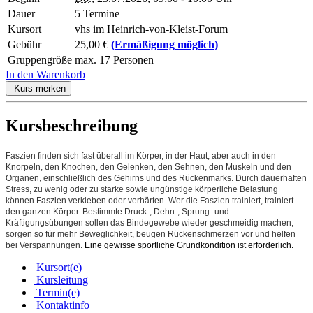
Dauer
5 Termine
Kursort
vhs im Heinrich-von-Kleist-Forum
Gebühr
25,00 €
(Ermäßigung möglich)
Gruppengröße
max. 17 Personen
In den Warenkorb
Kurs merken
Kursbeschreibung
Faszien finden sich fast überall im Körper, in der Haut, aber auch in den
Knorpeln, den Knochen, den Gelenken, den Sehnen, den Muskeln und den
Organen, einschließlich des Gehirns und des Rückenmarks. Durch dauerhaften
Stress, zu wenig oder zu starke sowie ungünstige körperliche Belastung
können Faszien verkleben oder verhärten. Wer die Faszien trainiert, trainiert
den ganzen Körper. Bestimmte Druck-, Dehn-, Sprung- und
Kräftigungsübungen sollen das Bindegewebe wieder geschmeidig machen,
sorgen so für mehr Beweglichkeit, beugen Rückenschmerzen vor und helfen
bei Verspannungen.
Eine gewisse sportliche Grundkondition ist erforderlich.
Kursort(e)
Kursleitung
Termin(e)
Kontaktinfo