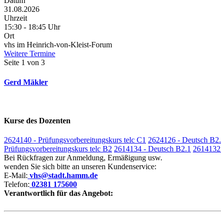
Datum
31.08.2026
Uhrzeit
15:30 - 18:45 Uhr
Ort
vhs im Heinrich-von-Kleist-Forum
Weitere Termine
Seite 1 von 3
Gerd Mäkler
Kurse des Dozenten
2624140 - Prüfungsvorbereitungskurs telc C1
2624126 - Deutsch B2
Prüfungsvorbereitungskurs telc B2
2614134 - Deutsch B2.1
2614132 
Bei Rückfragen zur Anmeldung, Ermäßigung usw.
wenden Sie sich bitte an unseren Kundenservice:
E-Mail:
vhs@stadt.hamm.de
Telefon:
02381 175600
Verantwortlich für das Angebot: