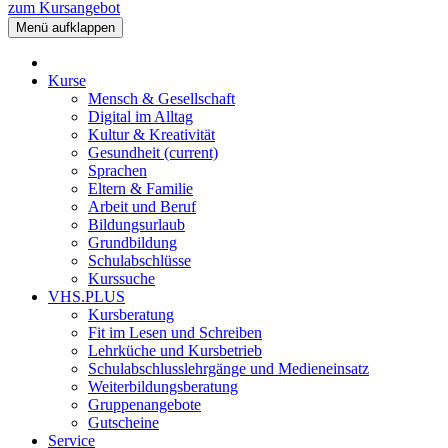
zum Kursangebot
Menü aufklappen
Kurse
Mensch & Gesellschaft
Digital im Alltag
Kultur & Kreativität
Gesundheit
(current)
Sprachen
Eltern & Familie
Arbeit und Beruf
Bildungsurlaub
Grundbildung
Schulabschlüsse
Kurssuche
VHS.PLUS
Kursberatung
Fit im Lesen und Schreiben
Lehrküche und Kursbetrieb
Schulabschlusslehrgänge und Medieneinsatz
Weiterbildungsberatung
Gruppenangebote
Gutscheine
Service