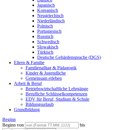
Japanisch
Koreanisch
Neugriechisch
Niederländisch
Polnisch
Portugiesisch
Russisch
Schwedisch
Slowakisch
Türkisch
Deutsche Gebärdensprache (DGS)
Eltern & Familie
Familienalltag & Pädagogik
Kinder & Jugendliche
Gemeinsam erleben
Arbeit & Beruf
Betriebswirtschaftliche Lehrgänge
Berufliche Schlüsselkompetenzen
EDV für Beruf, Studium & Schule
Bildungsurlaub
Grundbildung
Beginn
Beginn von
bis