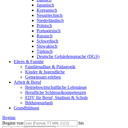
Japanisch
Koreanisch
Neugriechisch
Niederländisch
Polnisch
Portugiesisch
Russisch
Schwedisch
Slowakisch
Türkisch
Deutsche Gebärdensprache (DGS)
Eltern & Familie
Familienalltag & Pädagogik
Kinder & Jugendliche
Gemeinsam erleben
Arbeit & Beruf
Betriebswirtschaftliche Lehrgänge
Berufliche Schlüsselkompetenzen
EDV für Beruf, Studium & Schule
Bildungsurlaub
Grundbildung
Beginn
Beginn von
bis