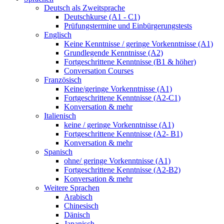
Deutsch als Zweitsprache
Deutschkurse (A1 - C1)
Prüfungstermine und Einbürgerungstests
Englisch
Keine Kenntnisse / geringe Vorkenntnisse (A1)
Grundlegende Kenntnisse (A2)
Fortgeschrittene Kenntnisse (B1 & höher)
Conversation Courses
Französisch
Keine/geringe Vorkenntnisse (A1)
Fortgeschrittene Kenntnisse (A2-C1)
Konversation & mehr
Italienisch
keine / geringe Vorkenntnisse (A1)
Fortgeschrittene Kenntnisse (A2- B1)
Konversation & mehr
Spanisch
ohne/ geringe Vorkenntnisse (A1)
Fortgeschrittene Kenntnisse (A2-B2)
Konversation & mehr
Weitere Sprachen
Arabisch
Chinesisch
Dänisch
Japanisch