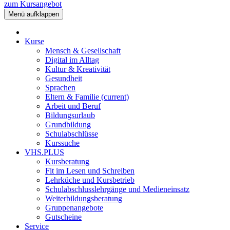
zum Kursangebot
Menü aufklappen
Kurse
Mensch & Gesellschaft
Digital im Alltag
Kultur & Kreativität
Gesundheit
Sprachen
Eltern & Familie
(current)
Arbeit und Beruf
Bildungsurlaub
Grundbildung
Schulabschlüsse
Kurssuche
VHS.PLUS
Kursberatung
Fit im Lesen und Schreiben
Lehrküche und Kursbetrieb
Schulabschlusslehrgänge und Medieneinsatz
Weiterbildungsberatung
Gruppenangebote
Gutscheine
Service