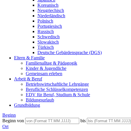
Koreanisch
Neugriechisch
Niederländisch
Polnisch
Portugiesisch
Russisch
Schwedisch
Slowakisch
Türkisch
Deutsche Gebärdensprache (DGS)
Eltern & Familie
Familienalltag & Pädagogik
Kinder & Jugendliche
Gemeinsam erleben
Arbeit & Beruf
Betriebswirtschaftliche Lehrgänge
Berufliche Schlüsselkompetenzen
EDV für Beruf, Studium & Schule
Bildungsurlaub
Grundbildung
Beginn
Beginn von
bis
Ort