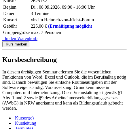
Kursnr.
2625152
Beginn
Di.
, 08.09.2026, 09:00 - 16:00 Uhr
Dauer
3 Termine
Kursort
vhs im Heinrich-von-Kleist-Forum
Gebühr
225,00 €
(Ermäßigung möglich)
Gruppengröße
max. 7 Personen
In den Warenkorb
Kurs merken
Kursbeschreibung
In diesem dreitägigen Seminar erlernen Sie die wesentlichen
Funktionen von Word, Excel und Outlook, die im Berufsalltag nötig
sind. Danach bewältigen Sie einfache Routineaufgaben mit der
Software eigenständig. Voraussetzung: Grundkenntnisse in
Computer- und Internetnutzung. Diese Veranstaltung ist gemäß §1
Abs. 1 und 2 sowie §9 des Arbeitnehmerweiterbildungsgesetzes
(AWbG) in NRW anerkannt und kann als Bildungsurlaub gebucht
werden.
Kursort(e)
Kursleitung
Termin(e)