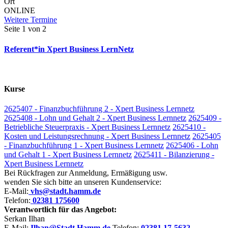
Ort
ONLINE
Weitere Termine
Seite 1 von 2
Referent*in Xpert Business LernNetz
Kurse
2625407 - Finanzbuchführung 2 - Xpert Business Lernnetz
2625408 - Lohn und Gehalt 2 - Xpert Business Lernnetz
2625409 -
Betriebliche Steuerpraxis - Xpert Business Lernnetz
2625410 -
Kosten und Leistungsrechnung - Xpert Business Lernnetz
2625405
- Finanzbuchführung 1 - Xpert Business Lernnetz
2625406 - Lohn
und Gehalt 1 - Xpert Business Lernnetz
2625411 - Bilanzierung -
Xpert Business Lernnetz
Bei Rückfragen zur Anmeldung, Ermäßigung usw.
wenden Sie sich bitte an unseren Kundenservice:
E-Mail:
vhs@stadt.hamm.de
Telefon:
02381 175600
Verantwortlich für das Angebot:
Serkan Ilhan
E-Mail:
Ilhan@Stadt.Hamm.de
Telefon:
02381 17-5632