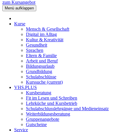
zum Kursangebot
Menü aufklappen
Kurse
Mensch & Gesellschaft
Digital im Alltag
Kultur & Kreativität
Gesundheit
Sprachen
Eltern & Familie
Arbeit und Beruf
Bildungsurlaub
Grundbildung
Schulabschlüsse
Kurssuche
(current)
VHS.PLUS
Kursberatung
Fit im Lesen und Schreiben
Lehrküche und Kursbetrieb
Schulabschlusslehrgänge und Medieneinsatz
Weiterbildungsberatung
Gruppenangebote
Gutscheine
Service