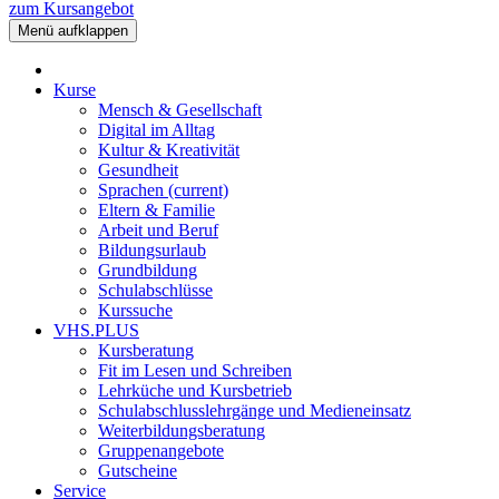
zum Kursangebot
Menü aufklappen
Kurse
Mensch & Gesellschaft
Digital im Alltag
Kultur & Kreativität
Gesundheit
Sprachen
(current)
Eltern & Familie
Arbeit und Beruf
Bildungsurlaub
Grundbildung
Schulabschlüsse
Kurssuche
VHS.PLUS
Kursberatung
Fit im Lesen und Schreiben
Lehrküche und Kursbetrieb
Schulabschlusslehrgänge und Medieneinsatz
Weiterbildungsberatung
Gruppenangebote
Gutscheine
Service