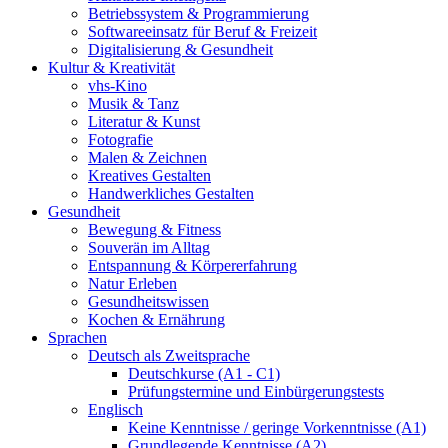
Betriebssystem & Programmierung
Softwareeinsatz für Beruf & Freizeit
Digitalisierung & Gesundheit
Kultur & Kreativität
vhs-Kino
Musik & Tanz
Literatur & Kunst
Fotografie
Malen & Zeichnen
Kreatives Gestalten
Handwerkliches Gestalten
Gesundheit
Bewegung & Fitness
Souverän im Alltag
Entspannung & Körpererfahrung
Natur Erleben
Gesundheitswissen
Kochen & Ernährung
Sprachen
Deutsch als Zweitsprache
Deutschkurse (A1 - C1)
Prüfungstermine und Einbürgerungstests
Englisch
Keine Kenntnisse / geringe Vorkenntnisse (A1)
Grundlegende Kenntnisse (A2)