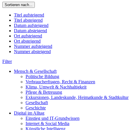
Sortieren nach...
Titel aufsteigend
Titel absteigend
Datum aufsteigend
Datum absteigend
Ort aufsteigend
Ort absteigend
Nummer aufsteigend
Nummer absteigend
Filter
Mensch & Gesellschaft
Politische Bildung
Verbraucherfragen, Recht & Finanzen
Klima, Umwelt & Nachhaltigkeit
Pflege & Betreuung
Exkursionen, Landeskunde, Heimatkunde & Stadtkultur
Gesellschaft
Geschichte
Digital im Alltag
Einstieg und IT-Grundwissen
Internet & Social Media
Künstliche Intelligenz