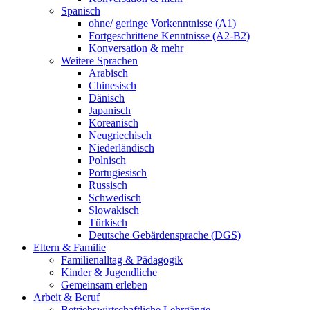
Spanisch
ohne/ geringe Vorkenntnisse (A1)
Fortgeschrittene Kenntnisse (A2-B2)
Konversation & mehr
Weitere Sprachen
Arabisch
Chinesisch
Dänisch
Japanisch
Koreanisch
Neugriechisch
Niederländisch
Polnisch
Portugiesisch
Russisch
Schwedisch
Slowakisch
Türkisch
Deutsche Gebärdensprache (DGS)
Eltern & Familie
Familienalltag & Pädagogik
Kinder & Jugendliche
Gemeinsam erleben
Arbeit & Beruf
Betriebswirtschaftliche Lehrgänge