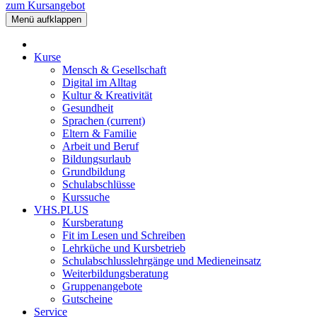
zum Kursangebot
Menü aufklappen
Kurse
Mensch & Gesellschaft
Digital im Alltag
Kultur & Kreativität
Gesundheit
Sprachen
(current)
Eltern & Familie
Arbeit und Beruf
Bildungsurlaub
Grundbildung
Schulabschlüsse
Kurssuche
VHS.PLUS
Kursberatung
Fit im Lesen und Schreiben
Lehrküche und Kursbetrieb
Schulabschlusslehrgänge und Medieneinsatz
Weiterbildungsberatung
Gruppenangebote
Gutscheine
Service