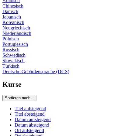
Arabisch
Chinesisch
Dänisch
Japanisch
Koreanisch
Neugriechisch
Niederländisch
Polnisch
Portugiesisch
Russisch
Schwedisch
Slowakisch
Türkisch
Deutsche Gebärdensprache (DGS)
Kurse
Sortieren nach...
Titel aufsteigend
Titel absteigend
Datum aufsteigend
Datum absteigend
Ort aufsteigend
Ort absteigend