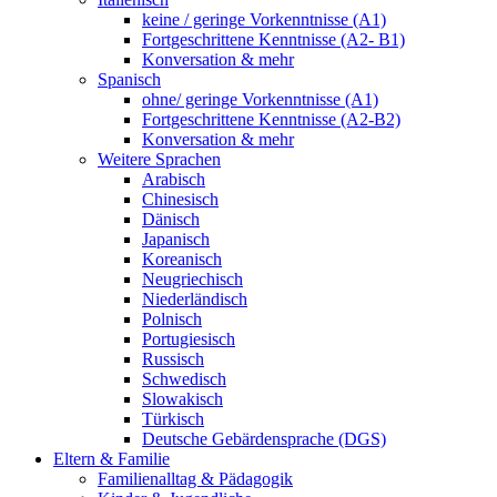
keine / geringe Vorkenntnisse (A1)
Fortgeschrittene Kenntnisse (A2- B1)
Konversation & mehr
Spanisch
ohne/ geringe Vorkenntnisse (A1)
Fortgeschrittene Kenntnisse (A2-B2)
Konversation & mehr
Weitere Sprachen
Arabisch
Chinesisch
Dänisch
Japanisch
Koreanisch
Neugriechisch
Niederländisch
Polnisch
Portugiesisch
Russisch
Schwedisch
Slowakisch
Türkisch
Deutsche Gebärdensprache (DGS)
Eltern & Familie
Familienalltag & Pädagogik