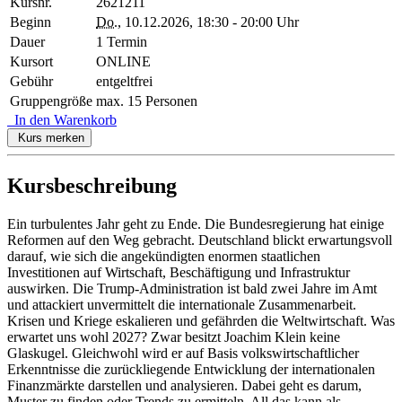
Kursnr.
2621211
Beginn
Do.
, 10.12.2026, 18:30 - 20:00 Uhr
Dauer
1 Termin
Kursort
ONLINE
Gebühr
entgeltfrei
Gruppengröße
max. 15 Personen
In den Warenkorb
Kurs merken
Kursbeschreibung
Ein turbulentes Jahr geht zu Ende. Die Bundesregierung hat einige
Reformen auf den Weg gebracht. Deutschland blickt erwartungsvoll
darauf, wie sich die angekündigten enormen staatlichen
Investitionen auf Wirtschaft, Beschäftigung und Infrastruktur
auswirken. Die Trump-Administration ist bald zwei Jahre im Amt
und attackiert unvermittelt die internationale Zusammenarbeit.
Krisen und Kriege eskalieren und gefährden die Weltwirtschaft. Was
erwartet uns wohl 2027? Zwar besitzt Joachim Klein keine
Glaskugel. Gleichwohl wird er auf Basis volkswirtschaftlicher
Erkenntnisse die zurückliegende Entwicklung der internationalen
Finanzmärkte darstellen und analysieren. Dabei geht es darum,
Muster zu finden oder Trends zu ermitteln. All das kann als