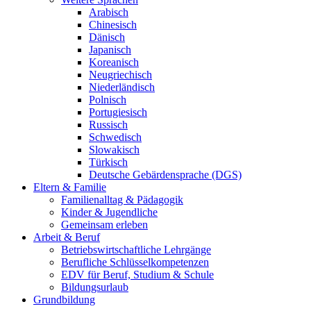
Arabisch
Chinesisch
Dänisch
Japanisch
Koreanisch
Neugriechisch
Niederländisch
Polnisch
Portugiesisch
Russisch
Schwedisch
Slowakisch
Türkisch
Deutsche Gebärdensprache (DGS)
Eltern & Familie
Familienalltag & Pädagogik
Kinder & Jugendliche
Gemeinsam erleben
Arbeit & Beruf
Betriebswirtschaftliche Lehrgänge
Berufliche Schlüsselkompetenzen
EDV für Beruf, Studium & Schule
Bildungsurlaub
Grundbildung