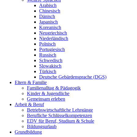
Arabisch
Chinesisch
Dänisch
Japanisch
Koreanisch
Neugriechisch
Niederländisch
Polnisch
Portugiesisch
Russisch
Schwedisch
Slowakisch
Türkisch
Deutsche Gebärdensprache (DGS)
Eltern & Familie
Familienalltag & Pädagogik
Kinder & Jugendliche
Gemeinsam erleben
Arbeit & Beruf
Betriebswirtschaftliche Lehrgänge
Berufliche Schlüsselkompetenzen
EDV für Beruf, Studium & Schule
Bildungsurlaub
Grundbildung