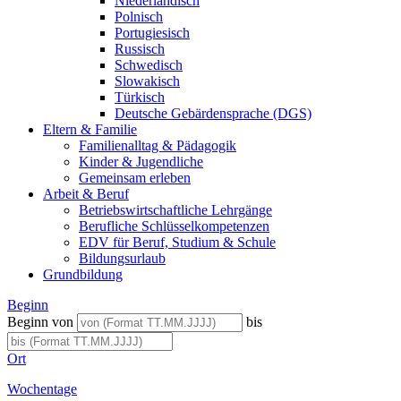
Niederländisch
Polnisch
Portugiesisch
Russisch
Schwedisch
Slowakisch
Türkisch
Deutsche Gebärdensprache (DGS)
Eltern & Familie
Familienalltag & Pädagogik
Kinder & Jugendliche
Gemeinsam erleben
Arbeit & Beruf
Betriebswirtschaftliche Lehrgänge
Berufliche Schlüsselkompetenzen
EDV für Beruf, Studium & Schule
Bildungsurlaub
Grundbildung
Beginn
Beginn von
bis
Ort
Wochentage