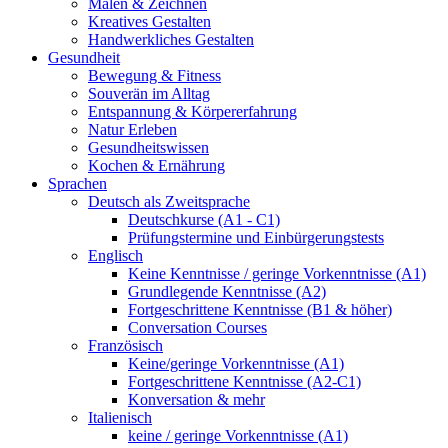
Malen & Zeichnen
Kreatives Gestalten
Handwerkliches Gestalten
Gesundheit
Bewegung & Fitness
Souverän im Alltag
Entspannung & Körpererfahrung
Natur Erleben
Gesundheitswissen
Kochen & Ernährung
Sprachen
Deutsch als Zweitsprache
Deutschkurse (A1 - C1)
Prüfungstermine und Einbürgerungstests
Englisch
Keine Kenntnisse / geringe Vorkenntnisse (A1)
Grundlegende Kenntnisse (A2)
Fortgeschrittene Kenntnisse (B1 & höher)
Conversation Courses
Französisch
Keine/geringe Vorkenntnisse (A1)
Fortgeschrittene Kenntnisse (A2-C1)
Konversation & mehr
Italienisch
keine / geringe Vorkenntnisse (A1)