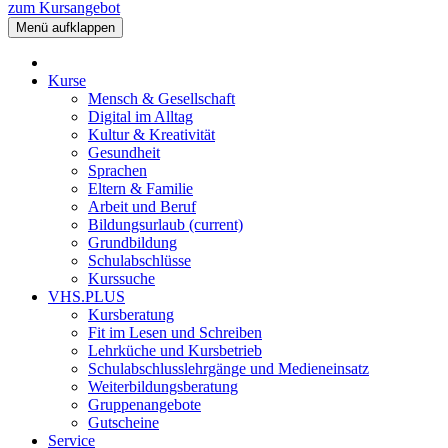
zum Kursangebot
Menü aufklappen
Kurse
Mensch & Gesellschaft
Digital im Alltag
Kultur & Kreativität
Gesundheit
Sprachen
Eltern & Familie
Arbeit und Beruf
Bildungsurlaub
(current)
Grundbildung
Schulabschlüsse
Kurssuche
VHS.PLUS
Kursberatung
Fit im Lesen und Schreiben
Lehrküche und Kursbetrieb
Schulabschlusslehrgänge und Medieneinsatz
Weiterbildungsberatung
Gruppenangebote
Gutscheine
Service