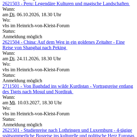
2621503 - Peru: Legendäre Kulturen und magische Landschaften
Wann:
am
Di.
06.10.2026, 18.30 Uhr
Wo:
vhs im Heinrich-von-Kleist-Forum
Status:
Anmeldung möglich
2621504 - China: Auf dem Weg in ein goldenes Zeitalter - Eine
Reise von Shanghai nach Peking
Wann:
am
Di.
24.11.2026, 18.30 Uhr
Wo:
vhs im Heinrich-von-Kleist-Forum
Status:
Anmeldung möglich
2711501 - Von Baghdad ins wilde Kurdistan - Vortragsreise entlang
des Tigris nach Mosul und Nordirak
Wann:
am
Mi.
10.03.2027, 18.30 Uhr
Wo:
vhs im Heinrich-von-Kleist-Forum
Status:
Anmeldung möglich
2621501 - Studienreise nach Lothringen und Luxemburg - 4-tägige
spätsommerliche Busreise ins kulturelle und politische Herz Europas