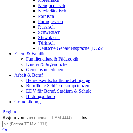
Koreanisch
Neugriechisch
Niederländisch
Polnisch
Portugiesisch
Russisch
Schwedisch
Slowakisch
Türkisch
Deutsche Gebärdensprache (DGS)
Eltern & Familie
Familienalltag & Pädagogik
Kinder & Jugendliche
Gemeinsam erleben
Arbeit & Beruf
Betriebswirtschaftliche Lehrgänge
Berufliche Schlüsselkompetenzen
EDV für Beruf, Studium & Schule
Bildungsurlaub
Grundbildung
Beginn
Beginn von
bis
Ort