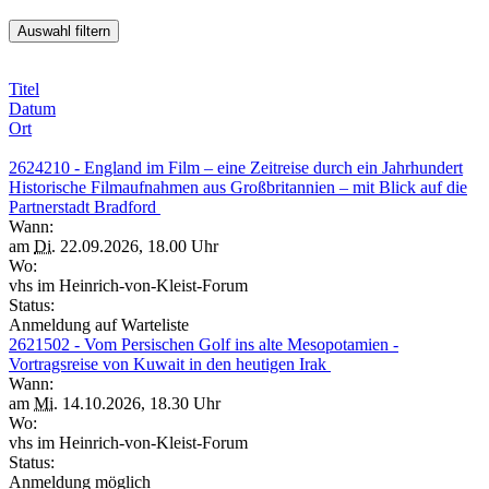
Titel
Datum
Ort
2624210 - England im Film – eine Zeitreise durch ein Jahrhundert
Historische Filmaufnahmen aus Großbritannien – mit Blick auf die
Partnerstadt Bradford
Wann:
am
Di.
22.09.2026, 18.00 Uhr
Wo:
vhs im Heinrich-von-Kleist-Forum
Status:
Anmeldung auf Warteliste
2621502 - Vom Persischen Golf ins alte Mesopotamien -
Vortragsreise von Kuwait in den heutigen Irak
Wann:
am
Mi.
14.10.2026, 18.30 Uhr
Wo:
vhs im Heinrich-von-Kleist-Forum
Status:
Anmeldung möglich