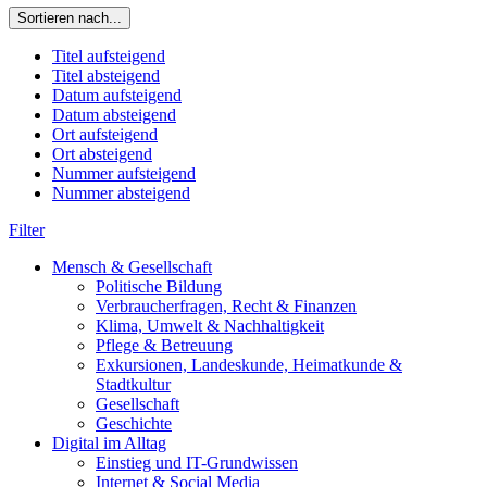
Sortieren nach...
Titel aufsteigend
Titel absteigend
Datum aufsteigend
Datum absteigend
Ort aufsteigend
Ort absteigend
Nummer aufsteigend
Nummer absteigend
Filter
Mensch & Gesellschaft
Politische Bildung
Verbraucherfragen, Recht & Finanzen
Klima, Umwelt & Nachhaltigkeit
Pflege & Betreuung
Exkursionen, Landeskunde, Heimatkunde &
Stadtkultur
Gesellschaft
Geschichte
Digital im Alltag
Einstieg und IT-Grundwissen
Internet & Social Media