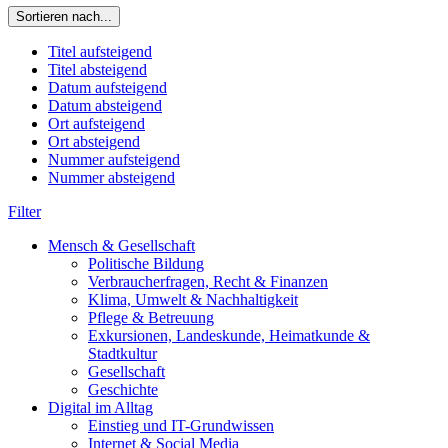
Sortieren nach...
Titel aufsteigend
Titel absteigend
Datum aufsteigend
Datum absteigend
Ort aufsteigend
Ort absteigend
Nummer aufsteigend
Nummer absteigend
Filter
Mensch & Gesellschaft
Politische Bildung
Verbraucherfragen, Recht & Finanzen
Klima, Umwelt & Nachhaltigkeit
Pflege & Betreuung
Exkursionen, Landeskunde, Heimatkunde &
Stadtkultur
Gesellschaft
Geschichte
Digital im Alltag
Einstieg und IT-Grundwissen
Internet & Social Media