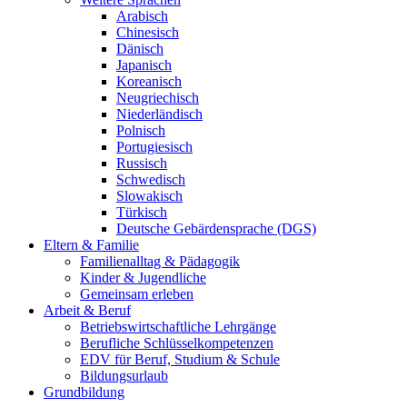
Arabisch
Chinesisch
Dänisch
Japanisch
Koreanisch
Neugriechisch
Niederländisch
Polnisch
Portugiesisch
Russisch
Schwedisch
Slowakisch
Türkisch
Deutsche Gebärdensprache (DGS)
Eltern & Familie
Familienalltag & Pädagogik
Kinder & Jugendliche
Gemeinsam erleben
Arbeit & Beruf
Betriebswirtschaftliche Lehrgänge
Berufliche Schlüsselkompetenzen
EDV für Beruf, Studium & Schule
Bildungsurlaub
Grundbildung