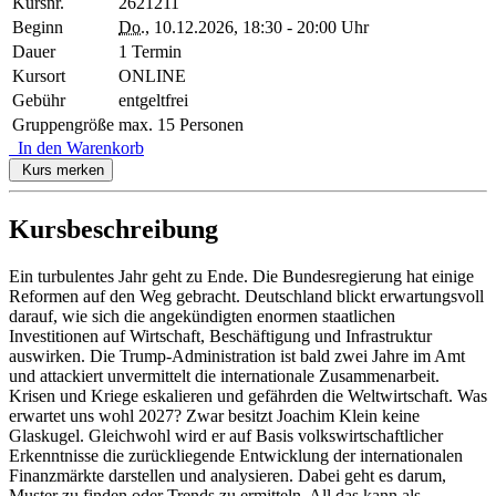
Kursnr.
2621211
Beginn
Do.
, 10.12.2026, 18:30 - 20:00 Uhr
Dauer
1 Termin
Kursort
ONLINE
Gebühr
entgeltfrei
Gruppengröße
max. 15 Personen
In den Warenkorb
Kurs merken
Kursbeschreibung
Ein turbulentes Jahr geht zu Ende. Die Bundesregierung hat einige
Reformen auf den Weg gebracht. Deutschland blickt erwartungsvoll
darauf, wie sich die angekündigten enormen staatlichen
Investitionen auf Wirtschaft, Beschäftigung und Infrastruktur
auswirken. Die Trump-Administration ist bald zwei Jahre im Amt
und attackiert unvermittelt die internationale Zusammenarbeit.
Krisen und Kriege eskalieren und gefährden die Weltwirtschaft. Was
erwartet uns wohl 2027? Zwar besitzt Joachim Klein keine
Glaskugel. Gleichwohl wird er auf Basis volkswirtschaftlicher
Erkenntnisse die zurückliegende Entwicklung der internationalen
Finanzmärkte darstellen und analysieren. Dabei geht es darum,
Muster zu finden oder Trends zu ermitteln. All das kann als