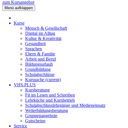
zum Kursangebot
Menü aufklappen
Kurse
Mensch & Gesellschaft
Digital im Alltag
Kultur & Kreativität
Gesundheit
Sprachen
Eltern & Familie
Arbeit und Beruf
Bildungsurlaub
Grundbildung
Schulabschlüsse
Kurssuche
(current)
VHS.PLUS
Kursberatung
Fit im Lesen und Schreiben
Lehrküche und Kursbetrieb
Schulabschlusslehrgänge und Medieneinsatz
Weiterbildungsberatung
Gruppenangebote
Gutscheine
Service